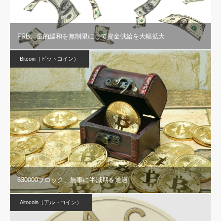
FRB、量的緩和を無制限にして資金供給を大幅拡大
Bitcoin（ビットコイン）
630000ブロック、無事に半減期を通過
Altocoin（アルトコイン）