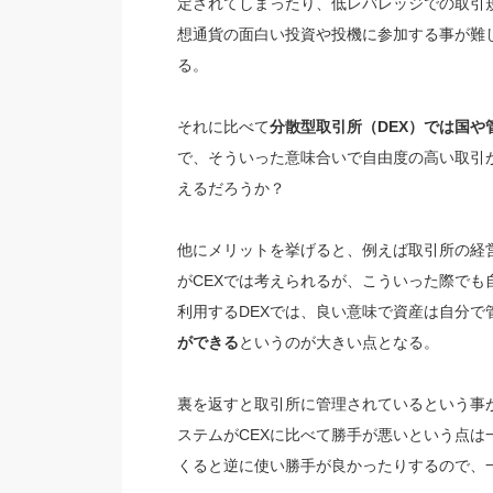
定されてしまったり、低レバレッジでの取引規
想通貨の面白い投資や投機に参加する事が難
る。
それに比べて
分散型取引所（DEX）では国
で、そういった意味合いで自由度の高い取引
えるだろうか？
他にメリットを挙げると、例えば取引所の経
がCEXでは考えられるが、こういった際で
利用するDEXでは、良い意味で資産は自分で
ができる
というのが大きい点となる。
裏を返すと取引所に管理されているという事
ステムがCEXに比べて勝手が悪いという点
くると逆に使い勝手が良かったりするので、