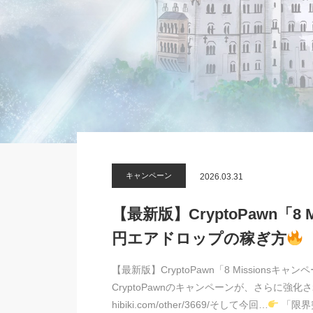
キャンペーン
2026.03.31
【最新版】CryptoPawn「8
円エアドロップの稼ぎ方
【最新版】CryptoPawn「8 Mission
CryptoPawnのキャンペーンが、さらに強
hibiki.com/other/3669/そして今回…
「限界突