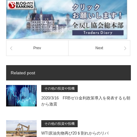
Prev
Next
Related post
その他の投資や投機
2020/3/16 FRBゼロ金利政策導入を発表するも朝
から激震
その他の投資や投機
WTI原油先物再び20＄割れからのリバ