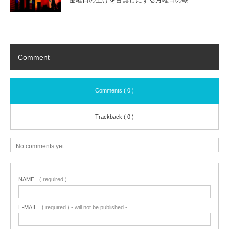
Comment
Comments ( 0 )
Trackback ( 0 )
No comments yet.
NAME
( required )
E-MAIL
( required ) - will not be published -