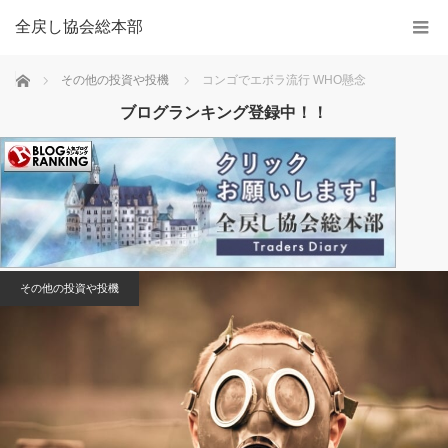
全戻し協会総本部
Home
その他の投資や投機
コンゴでエボラ流行 WHO懸念
ブログランキング登録中！！
その他の投資や投機