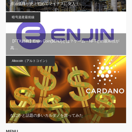
原油価格が史上初めてマイナスに突入！
暗号資産最前線
【FTX銘柄】Enjin Coin($ENJ)とは？ゲーム・NFTとの親和性が
高…
Altocoin（アルトコイン）
なにかと話題の多いカルダノを買ってみた
MENU