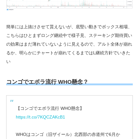
簡単には上抜けさせて貰えないが、底堅い動きでボックス相場、
こちらはひとまずロング継続中で様子見、ステーキング期待買い
の効果はまだ薄れていないように見えるので、アルト全体が崩れ
るか、明らかにチャートが崩れてくるまではL継続方針でいきた
い
コンゴでエボラ流行 WHO懸念？
【コンゴでエボラ流行 WHO懸念】
https://t.co/7KQCZAKcB1
WHOはコンゴ（旧ザイール）北西部の赤道州で6月か