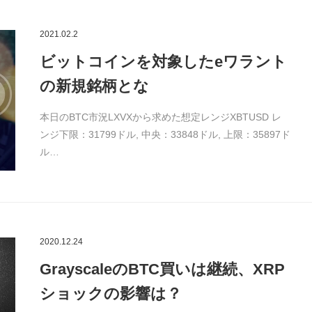
2021.02.2
ビットコインを対象したeワラント
の新規銘柄とな
本日のBTC市況LXVXから求めた想定レンジXBTUSD レ
ンジ下限：31799ドル, 中央：33848ドル, 上限：35897ド
ル…
2020.12.24
GrayscaleのBTC買いは継続、XRP
ショックの影響は？