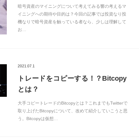
暗号資産のマイニングについて考えてみる響の考えるマ
イニングへの期待や目的は？今回の記事では投資なり投
機なりで暗号資産を触っている者なら、少しは理解して
お…
2021.07.1
トレードをコピーする！？Bitcopy
とは？
大手コピートレードのBitcopyとは？これまでもTwitterで
取り上げたBitcopyについて、改めて紹介していこうと思
う。Bitcopyは仮想…