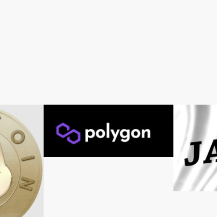
暗号資産最前線
Bybit
【FTX銘柄】Polygon($MATIC)とは？旧
Matic Networkと…