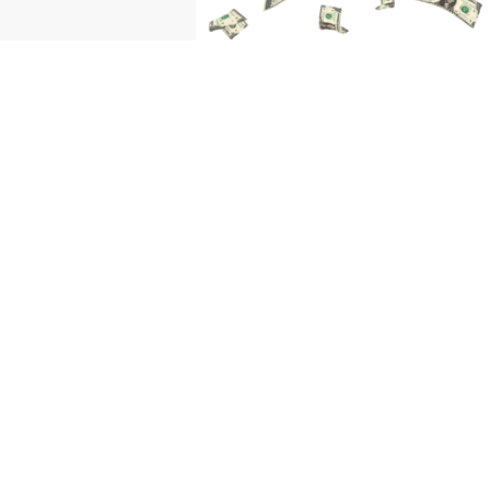
、日本居住者の仮想通貨取引を
FRB、量的緩和を無制限にして資金供給
を大幅拡大