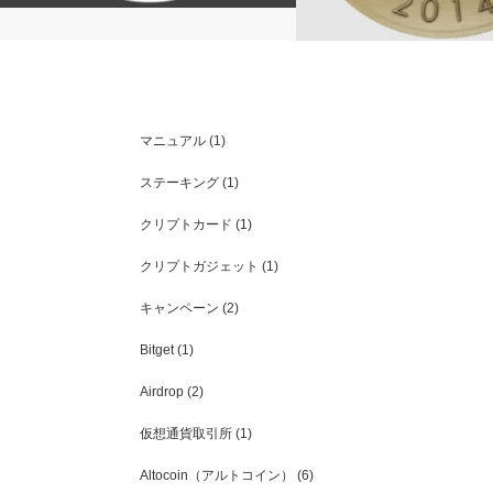
Circuits of Value(COVAL)とは？注目アル
マニュアル
(1)
トを徹底解説
【仮想通貨】国産・モナコ
説～前編～
ステーキング
(1)
クリプトカード
(1)
クリプトガジェット
(1)
キャンペーン
(2)
Bitget
(1)
Airdrop
(2)
仮想通貨取引所
(1)
Altocoin（アルトコイン）
(6)