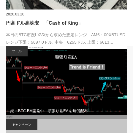
2020.03.20
円高ドル高株安 「Cash of King」
本日のBTC市況LXVXから求めた想定レンジ AM6：00XBTUSD
レンジ下限：5897.0ドル, 中央：6255ドル, 上限：6613…
ツール
続・BTC-EA開発中 順張り君EAを無償配布
キャンペーン