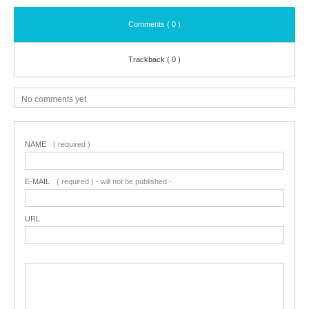
Comments ( 0 )
Trackback ( 0 )
No comments yet.
NAME
( required )
E-MAIL
( required ) - will not be published -
URL