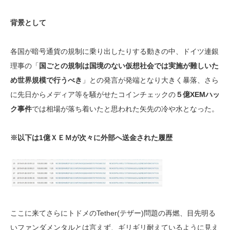
背景として
各国が暗号通貨の規制に乗り出したりする動きの中、ドイツ連銀
理事の「
国ごとの規制は国境のない仮想社会では実施が難しいた
め世界規模で行うべき
」との発言が発端となり大きく暴落、さら
に先日からメディア等を騒がせたコインチェックの
５億XEMハッ
ク事件
では相場が落ち着いたと思われた矢先の冷や水となった。
※以下は1億ＸＥＭが次々に外部へ送金された履歴
ここに来てさらにトドメのTether(テザー)問題の再燃、目先明る
いファンダメンタルとは言えず、ギリギリ耐えているように見え