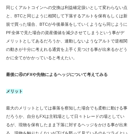
同じくアルトコインへの交換は利益確定扱いとして変わらない点
と、BTCと同じように相関して下落するアルトを保有もしくは新
規で買った場合、BTCが今後暴落をしていくようなら同じように
PF全体で見た場合の資産価値を減少させてしまうという事がデ
メリットとしてあるだろうか、連動しないようなアルトで逆相関
の動きが十分に考えれる通貨を上手く見つける事が出来るかどう
かに全てがかかっていると考えたい。
最後に④のFXや先物によるヘッジについて考えてみる
メリット
最大のメリットとしては暴落を察知した場合でも柔軟に動ける事
だろうか、自分もFXは主戦場として日々トレードの場としてい
るが、現物を保有したまま下落に対するヘッジをかける事が出来
る。現物を触りたくないが下げを黙って見ているのもツライとい