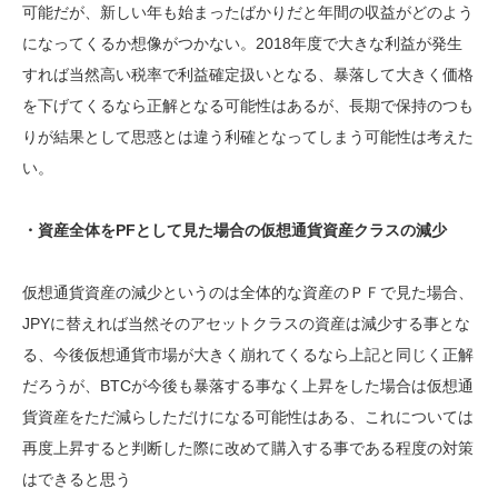
可能だが、新しい年も始まったばかりだと年間の収益がどのよう
になってくるか想像がつかない。2018年度で大きな利益が発生
すれば当然高い税率で利益確定扱いとなる、暴落して大きく価格
を下げてくるなら正解となる可能性はあるが、長期で保持のつも
りが結果として思惑とは違う利確となってしまう可能性は考えた
い。
・資産全体をPFとして見た場合の仮想通貨資産クラスの減少
仮想通貨資産の減少というのは全体的な資産のＰＦで見た場合、
JPYに替えれば当然そのアセットクラスの資産は減少する事とな
る、今後仮想通貨市場が大きく崩れてくるなら上記と同じく正解
だろうが、BTCが今後も暴落する事なく上昇をした場合は仮想通
貨資産をただ減らしただけになる可能性はある、これについては
再度上昇すると判断した際に改めて購入する事である程度の対策
はできると思う