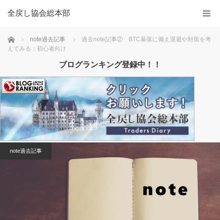
全戻し協会総本部
Home
note過去記事
過去note記事② BTC暴落に備え退避や対策を考
えてみる：初心者向け
ブログランキング登録中！！
note過去記事