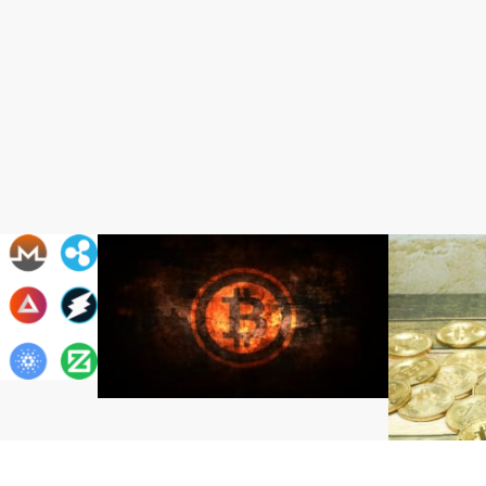
Bitcoin（ビットコイン）
Bitcoin（
いつものBTC？ 現物を少し処分した