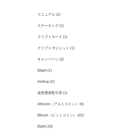
BTCは高値圏での揉み合い
を切り上げる展開に
2020/3/17 なにをしても売られる相場
マニュアル
(1)
「全部売れ！」
ステーキング
(1)
クリプトカード
(1)
クリプトガジェット
(1)
キャンペーン
(2)
Bitget
(1)
Airdrop
(2)
仮想通貨取引所
(1)
Altocoin（アルトコイン）
(6)
Bitcoin（ビットコイン）
(42)
Bybit
(19)