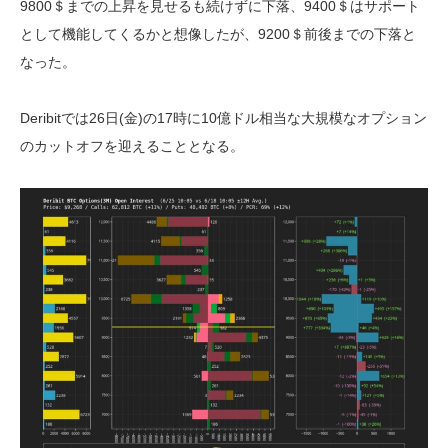
9800＄までの上昇を見せるも続けずに下落、9400＄はサポート
として機能してくるかと想像したが、9200＄前後までの下落と
なった。
Deribitでは26日(金)の17時に10億ドル相当な大規模なオプション
のカットオフを迎えることとなる。