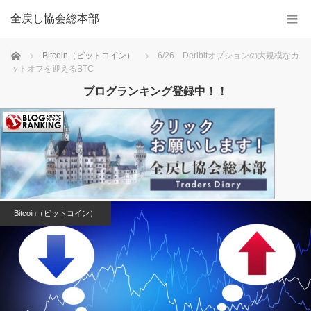
全戻し協会総本部
Home
Bitcoin（ビットコイン）
6/26 Deribitオプションの大規模なカ
ットオフを迎えるBTC
ブログランキング登録中！！
Bitcoin（ビットコイン）