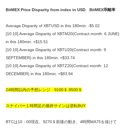
BitMEX Price Disparity from index in USD BitMEX乖離率
Average Disparity of XBTUSD in this 180min: -$5.02
[10:10] Average Disparity of XBTM20(Contract month: 6 JUNE)
in this 180min: +$15.51
[10:10] Average Disparity of XBTU20(Contract month: 9
SEPTEMBER) in this 180min: +$33.74
[10:10] Average Disparity of XBTZ20(Contract month: 12
DECEMBER) in this 180min: +$83.94
24時間以内の予想レンジ 9100＄-9500＄
スナイパー１時間足の最終サインは逆転BUY
BTCは10：00現在、9270＄前後の動き、4時間MA75を抜けて