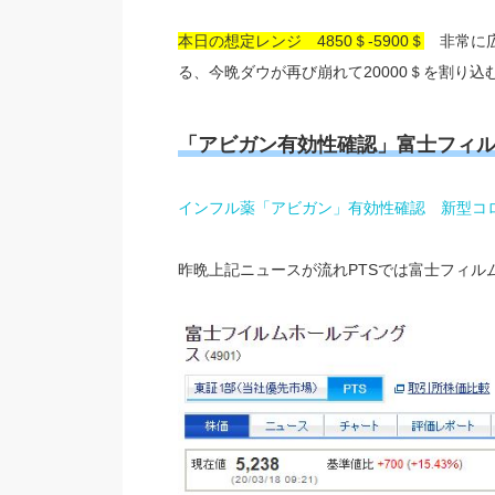
本日の想定レンジ 4850＄-5900＄
非常に広
る、今晩ダウが再び崩れて20000＄を割り
「アビガン有効性確認」富士フィル
インフル薬「アビガン」有効性確認 新型コ
昨晩上記ニュースが流れPTSでは富士フィル