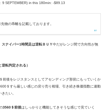
: 9 SEPTEMBER) in this 180min: -$89.13
と限月先物の乖離を記載しております。
スナイパー1時間足は逆転ＢＵＹ
中だがレンジ間で方向性が無
と逆転判定される）
0＄前後をレジスタンスとしてアセンディング形状にもっていくか
600＄すら厳しい感じの戻り売り相場、引き続き株価指数に連動
いきたい。
の
3560＄前後
はしっかりと機能してきそうな感じで見ていく