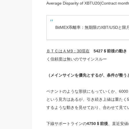
Average Disparity of XBTU20(Contract month
BitMEX乖離率：無期限のXBT/USD
ＢＴＣはＡＭ9：30現在
5427＄前後の動き
く信頼度は無いのでサインスルー
（メインサインを優先とするが、条件が整う
ペナントのような形状にもっていくか、600
という見方はあるが、引き続き上値は重たく5
するような動きを見せており、合わせて見て
下線サポートラインの
4750＄前後
、直近安値