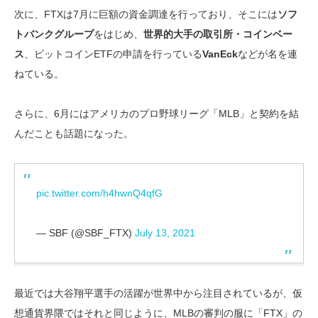
次に、FTXは7月に巨額の資金調達を行っており、そこには
ソフ
トバンクグループ
をはじめ、
世界的大手の取引所・コインベー
ス
、ビットコインETFの申請を行っている
VanEck
などが名を連
ねている。
さらに、6月にはアメリカのプロ野球リーグ「MLB」と契約を結
んだことも話題になった。
pic.twitter.com/h4hwnQ4qfG
— SBF (@SBF_FTX)
July 13, 2021
最近では大谷翔平選手の活躍が世界中から注目されているが、仮
想通貨界隈ではそれと同じように、MLBの審判の服に「FTX」の