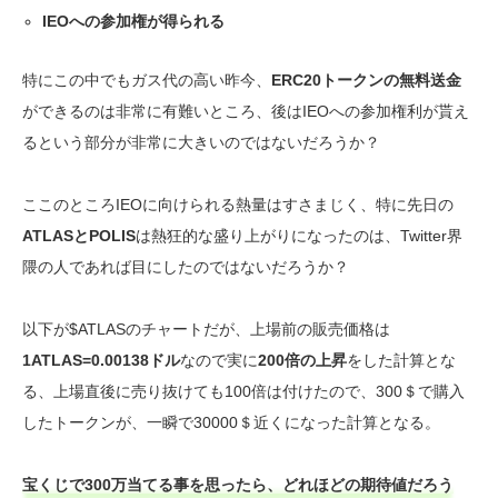
IEOへの参加権が得られる
特にこの中でもガス代の高い昨今、
ERC20トークンの無料送金
ができるのは非常に有難いところ、後はIEOへの参加権利が貰え
るという部分が非常に大きいのではないだろうか？
ここのところIEOに向けられる熱量はすさまじく、特に先日の
ATLASとPOLIS
は熱狂的な盛り上がりになったのは、Twitter界
隈の人であれば目にしたのではないだろうか？
以下が$ATLASのチャートだが、上場前の販売価格は
1ATLAS=0.00138ドル
なので実に
200倍の上昇
をした計算とな
る、上場直後に売り抜けても100倍は付けたので、300＄で購入
したトークンが、一瞬で30000＄近くになった計算となる。
宝くじで300万当てる事を思ったら、どれほどの期待値だろう