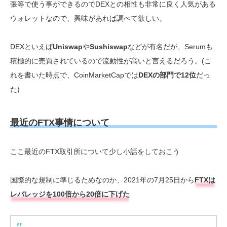
張等で使う事ができるのでDEXとの相性も非常に良く人気がある
ウォレットなので、興味があれば調べて欲しい。
DEXといえば
Uniswap
や
Sushiswap
などが有名だが、Serumも
積極的に売買されているので流動性が高いと言えるだろう。(こ
れを書いた時点で、CoinMarketCapでは
DEXの部門で12位
だっ
た)
最近のFTX事情について
ここ最近のFTX取引所について少し小話をしておこう
国際的な規制に準じるためなのか、2021年の7月25日から
FTXは
レバレッジを100倍から20倍に下げた