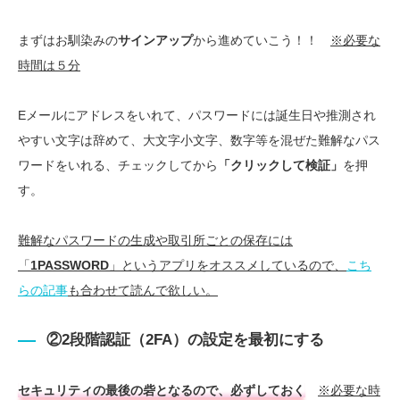
まずはお馴染みの
サインアップ
から進めていこう！！
※必要な
時間は５分
Eメールにアドレスをいれて、パスワードには誕生日や推測され
やすい文字は辞めて、大文字小文字、数字等を混ぜた難解なパス
ワードをいれる、チェックしてから
「クリックして検証」
を押
す。
難解なパスワードの生成や取引所ごとの保存には
「
1PASSWORD
」というアプリをオススメしているので、
こち
らの記事
も合わせて読んで欲しい。
②2段階認証（2FA）の設定を最初にする
セキュリティの最後の砦となるので、必ずしておく
※必要な時