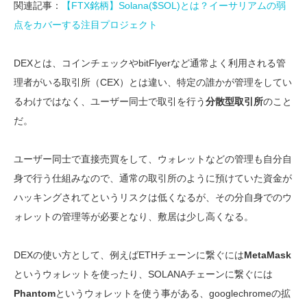
関連記事：
【FTX銘柄】Solana($SOL)とは？イーサリアムの弱
点をカバーする注目プロジェクト
DEXとは、コインチェックやbitFlyerなど通常よく利用される管
理者がいる取引所（CEX）とは違い、特定の誰かが管理をしてい
るわけではなく、ユーザー同士で取引を行う
分散型取引所
のこと
だ。
ユーザー同士で直接売買をして、ウォレットなどの管理も自分自
身で行う仕組みなので、通常の取引所のように預けていた資金が
ハッキングされてというリスクは低くなるが、その分自身でのウ
ォレットの管理等が必要となり、敷居は少し高くなる。
DEXの使い方として、例えばETHチェーンに繋ぐには
MetaMask
というウォレットを使ったり、SOLANAチェーンに繋ぐには
Phantom
というウォレットを使う事がある、googlechromeの拡