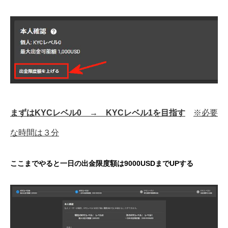
まずはKYCレベル0 → KYCレベル1を目指す
※必要
な時間は３分
ここまでやると一日の出金限度額は9000USDまでUPする