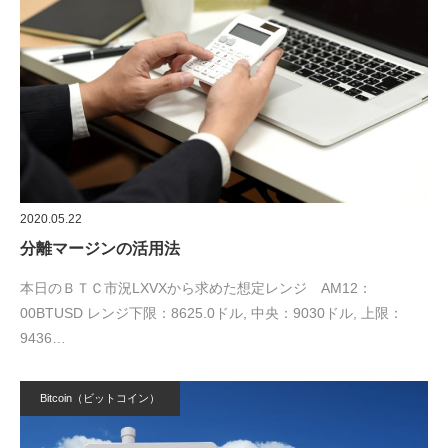
2020.05.22
分離マージンの活用法
本日のＢＴＣ市況LXVXから求めた想定レンジ AM12：
00BTUSD レンジ下限：8625.0ドル, 中央：9030ドル, 上限：
9436…
Bitcoin（ビットコイン）