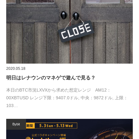
2020.05.18
明日はレナウンのマネゲで遊んで見る？
本日のBTC市況LXVXから求めた想定レンジ AM12：
00XBTUSD レンジ下限：9407.0ドル, 中央：9872ドル, 上限：
103…
Bybit