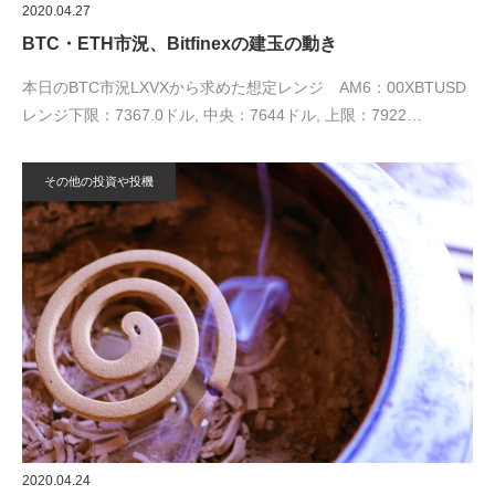
2020.04.27
BTC・ETH市況、Bitfinexの建玉の動き
本日のBTC市況LXVXから求めた想定レンジ AM6：00XBTUSD
レンジ下限：7367.0ドル, 中央：7644ドル, 上限：7922…
その他の投資や投機
2020.04.24