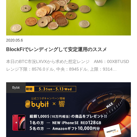
2020.05.6
BlockFiでレンディングして安定運用のススメ
本日のBTC市況LXVXから求めた想定レンジ AM6：00XBTUSD
レンジ下限：8576.0ドル, 中央：8945ドル, 上限：9314…
Bybit