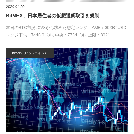
2020.04.29
BitMEX、日本居住者の仮想通貨取引を規制
本日のBTC市況LXVXから求めた想定レンジ AM6：00XBTUSD
レンジ下限：7446.0ドル, 中央：7734ドル, 上限：8021…
Bitcoin（ビットコイン）