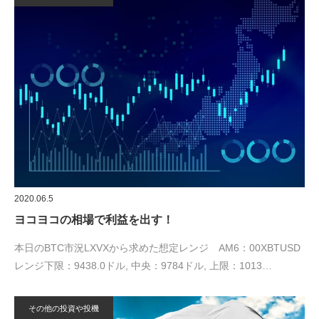
2020.06.5
ヨコヨコの相場で利益を出す！
本日のBTC市況LXVXから求めた想定レンジ AM6：00XBTUSD
レンジ下限：9438.0ドル, 中央：9784ドル, 上限：1013…
その他の投資や投機