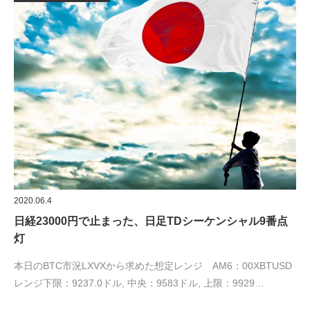
2020.06.4
日経23000円で止まった、日足TDシーケンシャル9番点
灯
本日のBTC市況LXVXから求めた想定レンジ AM6：00XBTUSD
レンジ下限：9237.0ドル, 中央：9583ドル, 上限：9929…