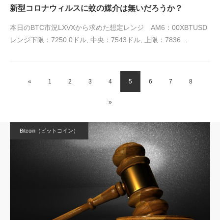
新型コロナウィルスに蚊の媒介は無いだろうか？
本日のBTC市況LXVXから求めた想定レンジ AM6：00XBTUSD
レンジ下限：7250.0ドル, 中央：7543ドル, 上限：7836…
«
1
2
3
4
5
6
7
8
»
Bitcoin（ビットコイン）