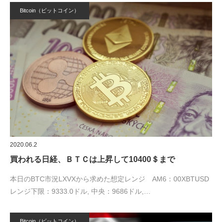
Bitcoin（ビットコイン）
2020.06.2
買われる日経、ＢＴＣは上昇して10400＄まで
本日のBTC市況LXVXから求めた想定レンジ AM6：00XBTUSD
レンジ下限：9333.0ドル, 中央：9686ドル,…
Bitcoin（ビットコイン）