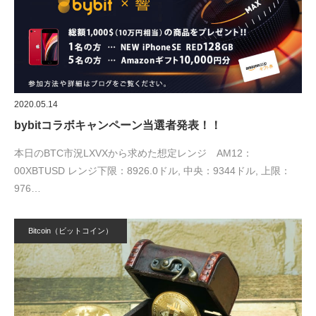
2020.05.14
bybitコラボキャンペーン当選者発表！！
本日のBTC市況LXVXから求めた想定レンジ AM12：
00XBTUSD レンジ下限：8926.0ドル, 中央：9344ドル, 上限：
976…
Bitcoin（ビットコイン）