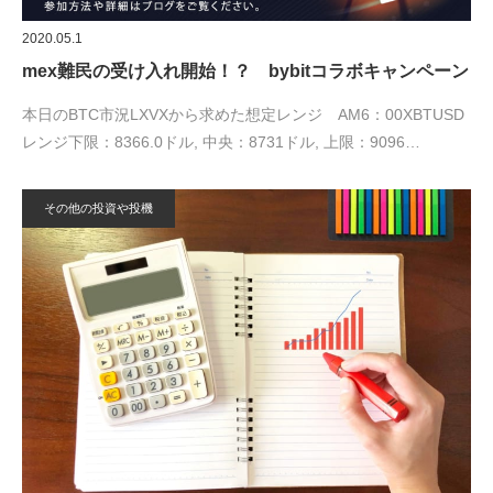
2020.05.1
mex難民の受け入れ開始！？ bybitコラボキャンペーン
本日のBTC市況LXVXから求めた想定レンジ AM6：00XBTUSD
レンジ下限：8366.0ドル, 中央：8731ドル, 上限：9096…
その他の投資や投機