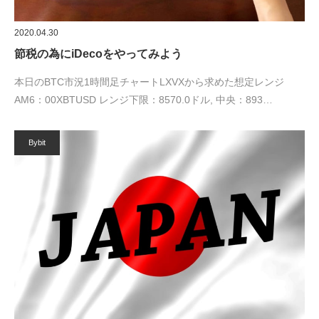
2020.04.30
節税の為にiDecoをやってみよう
本日のBTC市況1時間足チャートLXVXから求めた想定レンジ
AM6：00XBTUSD レンジ下限：8570.0ドル, 中央：893…
Bybit