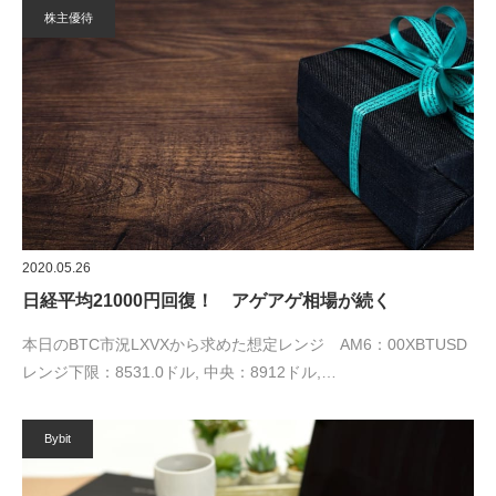
株主優待
2020.05.26
日経平均21000円回復！ アゲアゲ相場が続く
本日のBTC市況LXVXから求めた想定レンジ AM6：00XBTUSD
レンジ下限：8531.0ドル, 中央：8912ドル,…
Bybit