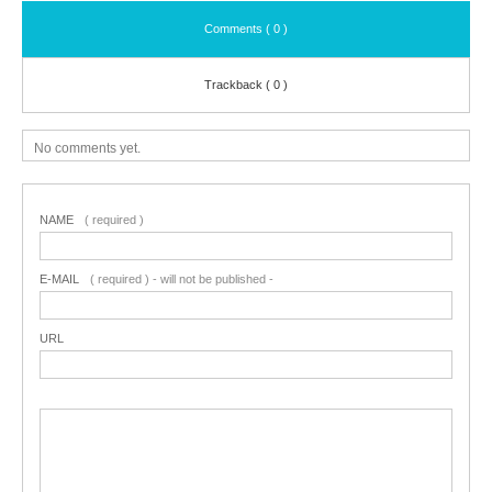
Comments ( 0 )
Trackback ( 0 )
No comments yet.
NAME
( required )
E-MAIL
( required ) - will not be published -
URL