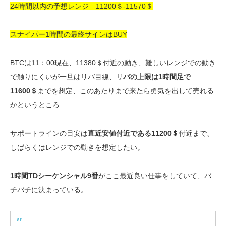
24時間以内の予想レンジ 11200＄-11570＄
スナイパー1時間の最終サインはBUY
BTCは11：00現在、11380＄付近の動き、難しいレンジでの動き
で触りにくいが一旦はリバ目線、リ
バの上限は1時間足で
11600＄
までを想定、このあたりまで来たら勇気を出して売れる
かというところ
サポートラインの目安は
直近安値付近である11200＄
付近まで、
しばらくはレンジでの動きを想定したい。
1時間TDシーケンシャル9番
がここ最近良い仕事をしていて、バ
チバチに決まっている。