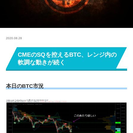
2020.08.28
CMEのSQを控えるBTC、レンジ内の
軟調な動きが続く
本日のBTC市況