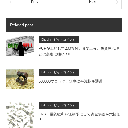
Prev
Next
Related post
Bitcoin（ビットコイン）
PCRが上昇して200％付近まで上昇、投資家心理
とは裏腹に強いBTC
Bitcoin（ビットコイン）
630000ブロック、無事に半減期を通過
Bitcoin（ビットコイン）
FRB、量的緩和を無制限にして資金供給を大幅拡
大