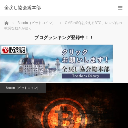
全戻し協会総本部
Home
Bitcoin（ビットコイン）
CMEのSQを控えるBTC、レンジ内の
軟調な動きが続く
ブログランキング登録中！！
Bitcoin（ビットコイン）