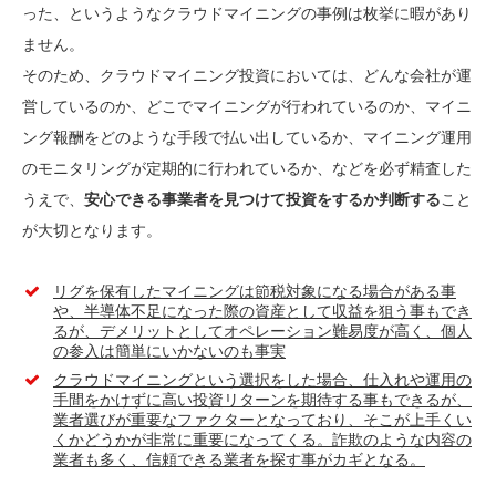
った、というようなクラウドマイニングの事例は枚挙に暇があり
ません。
そのため、クラウドマイニング投資においては、どんな会社が運
営しているのか、どこでマイニングが行われているのか、マイニ
ング報酬をどのような手段で払い出しているか、マイニング運用
のモニタリングが定期的に行われているか、などを必ず精査した
うえで、
安心できる事業者を見つけて投資をするか判断する
こと
が大切となります。
リグを保有したマイニングは節税対象になる場合がある事
や、半導体不足になった際の資産として収益を狙う事もでき
るが、デメリットとしてオペレーション難易度が高く、個人
の参入は簡単にいかないのも事実
クラウドマイニングという選択をした場合、仕入れや運用の
手間をかけずに高い投資リターンを期待する事もできるが、
業者選びが重要なファクターとなっており、そこが上手くい
くかどうかが非常に重要になってくる。詐欺のような内容の
業者も多く、信頼できる業者を探す事がカギとなる。