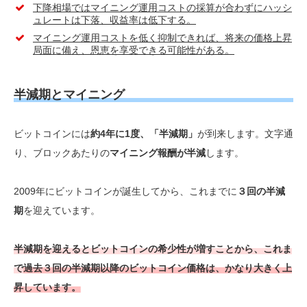
下降相場ではマイニング運用コストの採算が合わずにハッシ
ュレートは下落、収益率は低下する。
マイニング運用コストを低く抑制できれば、将来の価格上昇
局面に備え、恩恵を享受できる可能性がある。
半減期とマイニング
ビットコインには
約4年に1度、「半減期」
が到来します。文字通
り、ブロックあたりの
マイニング報酬が半減
します。
2009年にビットコインが誕生してから、これまでに
３回の半減
期
を迎えています。
半減期を迎えるとビットコインの希少性が増すことから、これま
で
過去３回の半減期以降のビットコイン価格は、かなり大きく上
昇しています。