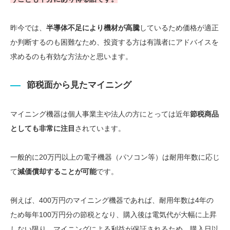
昨今では、
半導体不足により機材が高騰
しているため価格が適正
か判断するのも困難なため、投資する方は有識者にアドバイスを
求めるのも有効な方法かと思います。
節税面から見たマイニング
マイニング機器は個人事業主や法人の方にとっては近年
節税商品
としても非常に注目
されています。
一般的に20万円以上の電子機器（パソコン等）は耐用年数に応じ
て
減価償却することが可能
です。
例えば、400万円のマイニング機器であれば、耐用年数は4年の
ため毎年100万円分の節税となり、購入後は電気代が大幅に上昇
しない限り、マイニングによる利益が保証されるため、購入日以