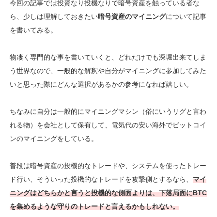
今回の記事では投資なり投機なりで暗号資産を触っている者な
ら、少しは理解しておきたい
暗号資産のマイニング
について記事
を書いてみる。
物凄く専門的な事を書いていくと、どれだけでも深堀出来てしま
う世界なので、一般的な解釈や自分がマイニングに参加してみた
いと思った際にどんな選択があるかの参考になれば嬉しい。
ちなみに自分は一般的にマイニングマシン（俗にいうリグと言わ
れる物）を会社として保有して、電気代の安い海外でビットコイ
ンのマイニングをしている。
普段は暗号資産の投機的なトレードや、システムを使ったトレー
ド行い、そういった投機的なトレードを攻撃側とするなら、
マイ
ニングはどちらかと言うと投機的な側面よりは、
下落局面にBTC
を集める
ような守りのトレードと言えるかもしれない。