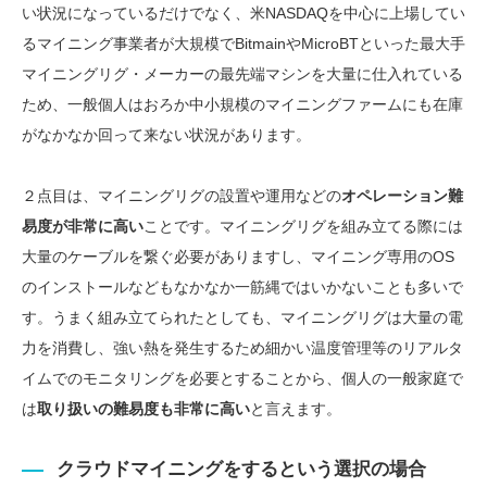
い状況になっているだけでなく、米NASDAQを中心に上場してい
るマイニング事業者が大規模でBitmainやMicroBTといった最大手
マイニングリグ・メーカーの最先端マシンを大量に仕入れている
ため、一般個人はおろか中小規模のマイニングファームにも在庫
がなかなか回って来ない状況があります。
２点目は、マイニングリグの設置や運用などの
オペレーション難
易度が非常に高い
ことです。マイニングリグを組み立てる際には
大量のケーブルを繋ぐ必要がありますし、マイニング専用のOS
のインストールなどもなかなか一筋縄ではいかないことも多いで
す。うまく組み立てられたとしても、マイニングリグは大量の電
力を消費し、強い熱を発生するため細かい温度管理等のリアルタ
イムでのモニタリングを必要とすることから、個人の一般家庭で
は
取り扱いの難易度も非常に高い
と言えます。
クラウドマイニングをするという選択の場合