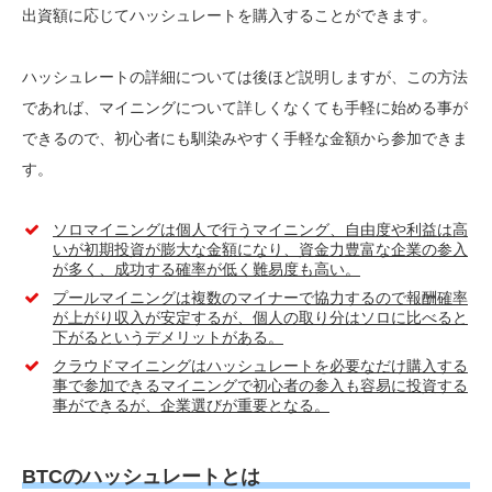
出資額に応じてハッシュレートを購入することができます。
ハッシュレートの詳細については後ほど説明しますが、この方法
であれば、マイニングについて詳しくなくても手軽に始める事が
できるので、初心者にも馴染みやすく手軽な金額から参加できま
す。
ソロマイニングは個人で行うマイニング、自由度や利益は高
いが初期投資が膨大な金額になり、資金力豊富な企業の参入
が多く、成功する確率が低く難易度も高い。
プールマイニングは複数のマイナーで協力するので報酬確率
が上がり収入が安定するが、個人の取り分はソロに比べると
下がるというデメリットがある。
クラウドマイニングはハッシュレートを必要なだけ購入する
事で参加できるマイニングで初心者の参入も容易に投資する
事ができるが、企業選びが重要となる。
BTCのハッシュレートとは