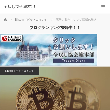
全戻し協会総本部
Home
Bitcoin（ビットコイン）
底堅い動きでレンジ回帰の動き
ブログランキング登録中！！
Bitcoin（ビットコイン）