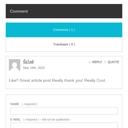
Comment
Comments ( 1 )
Trackback ( 0 )
ปั้มไลค์
REPLY
QUOTE
May 19th, 2020
Like!! Great article post.Really thank you! Really Cool.
NAME
( required )
E-MAIL
( required ) - will not be published -