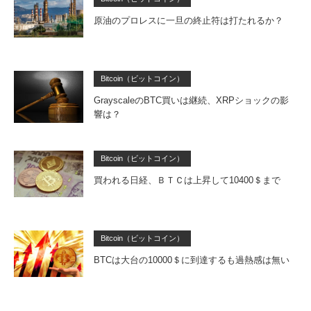
原油のプロレスに一旦の終止符は打たれるか？
Bitcoin（ビットコイン）
GrayscaleのBTC買いは継続、XRPショックの影
響は？
Bitcoin（ビットコイン）
買われる日経、ＢＴＣは上昇して10400＄まで
Bitcoin（ビットコイン）
BTCは大台の10000＄に到達するも過熱感は無い