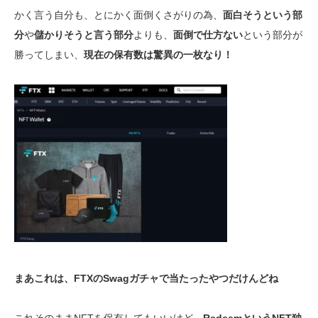
かく言う自分も、とにかく面倒くさがりの為、
面白そうという部
分
や
儲かりそうと言う部分
よりも、
面倒で仕方ない
という部分が
勝ってしまい、
現在の保有数は驚異の一枚なり！
まあこれは、FTXのSwagガチャで当たったやつだけんどね