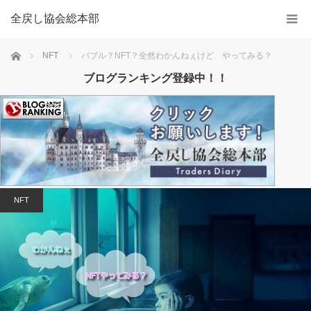
全戻し協会総本部
Home
NFT
バブル？NFT？全然わかんねぇけど やってみる？
ブログランキング登録中！！
NFT