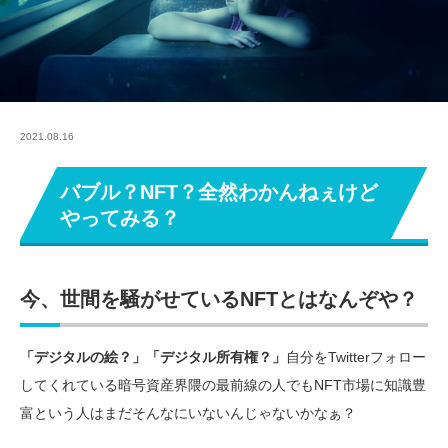
2021.08.16
バブル？NFT？全然わかんねぇけど
やってみる？
今、世間を騒がせているNFTとはなんぞや？
「デジタルの絵？」「デジタル所有権？」
自分をTwitterフォロー
してくれている暗号資産界隈の最前線の人でもNFT市場に知識豊
富という人はまだそんなにいないんじゃないかなぁ？