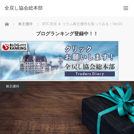
全戻し協会総本部
Home
株主優待
BTC市況 ＆ コラム株主優待を取ってみる！Vol.01
ブログランキング登録中！！
株主優待