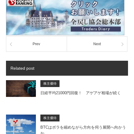
Prev
Next
Related post
株主優待
日経平均21000円回復！ アゲアゲ相場が続く
株主優待
BTCはボラを縮めながら方向を伺う展開へ向かう
か