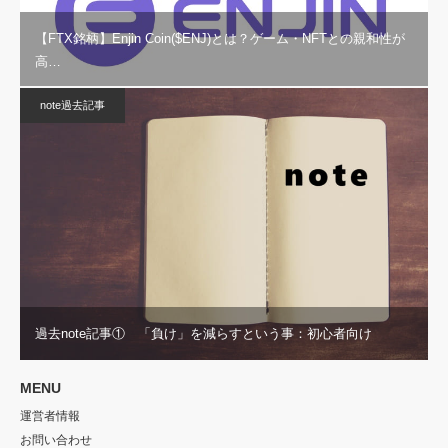
【FTX銘柄】Enjin Coin($ENJ)とは？ゲーム・NFTとの親和性が
高…
note過去記事
過去note記事① 「負け」を減らすという事：初心者向け
MENU
運営者情報
お問い合わせ