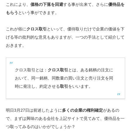
これにより、
価格の下落を回避
する事が出来て、さらに
優待品を
もらう
という事ができます。
これが俗に
クロス取引
といって、優待取りだけで企業の価値を下
げる等の批判的な意見もありますが、一つの手法として紹介して
おきます。
クロス取引とは：
クロス取引
とは、ある銘柄の注文に
おいて、同一銘柄、同数量の買い注文と売り注文を同
時に発注し、約定させる
取引
をいいます。
明日3月27日は前述したように
多くの企業の権利確定
があるの
で、まずは興味のある会社を上記サイトで見てみて、優待品を一
つ取ってみるのはいかがでしょうか？