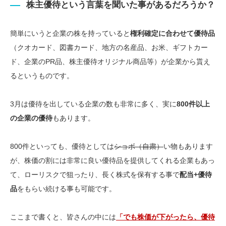
株主優待という言葉を聞いた事があるだろうか？
簡単にいうと企業の株を持っていると
権利確定に合わせて優待品
（クオカード、図書カード、地方の名産品、お米、ギフトカー
ド、企業のPR品、株主優待オリジナル商品等）が企業から貰え
るというものです。
3月は優待を出している企業の数も非常に多く、実に
800件以上
の企業の優待
もあります。
800件といっても、優待としては
ショボ（自粛）
い物もあります
が、株価の割には非常に良い優待品を提供してくれる企業もあっ
て、ローリスクで狙ったり、長く株式を保有する事で
配当+優待
品
をもらい続ける事も可能です。
ここまで書くと、皆さんの中には
「でも株価が下がったら、優待