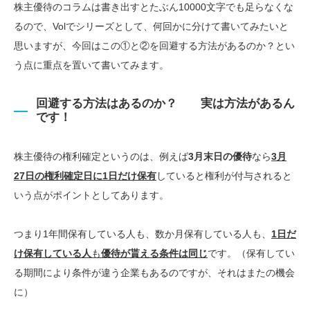
株主優待のコラムは書き出すとたぶん10000文字でも足らなくな
るので、Volでシリーズとして、何回かに分けて書いてみたいと
思いますが、今回はこの①と②を回避する方法があるのか？とい
う点に重点を置いて書いてみます。
回避する方法はあるのか？
実は方法があるん
です！
株主優待の権利確定というのは、例えば
3月末日の優待
なら
3月
27日の権利確定日に1日だけ保有
していると権利が付与されると
いう点がポイントとしてあります。
つまり1年間保有している人も、数か月保有している人も、
1日だ
け保有している人
も
優待が貰える条件は同じ
です。（保有してい
る期間により条件が違う企業もあるのですが、それはまたの機会
に）