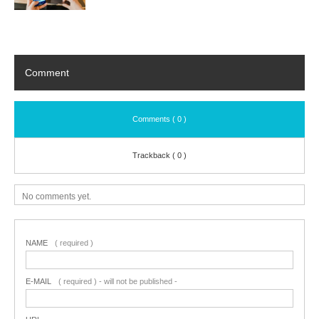
Comment
Comments ( 0 )
Trackback ( 0 )
No comments yet.
NAME
( required )
E-MAIL
( required ) - will not be published -