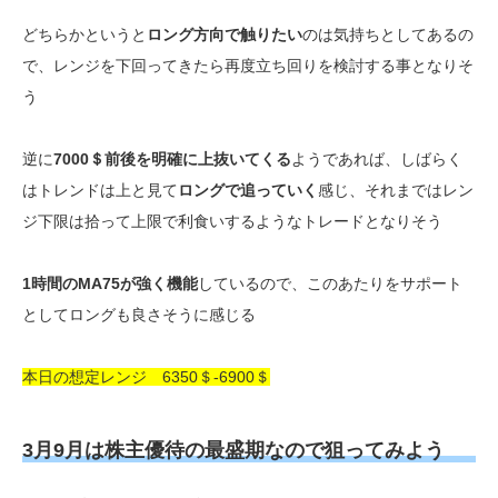
どちらかというと
ロング方向で触りたい
のは気持ちとしてあるの
で、レンジを下回ってきたら再度立ち回りを検討する事となりそ
う
逆に
7000＄前後を明確に上抜いてくる
ようであれば、しばらく
はトレンドは上と見て
ロングで追っていく
感じ、それまではレン
ジ下限は拾って上限で利食いするようなトレードとなりそう
1時間のMA75が強く機能
しているので、このあたりをサポート
としてロングも良さそうに感じる
本日の想定レンジ 6350＄-6900＄
3月9月は株主優待の最盛期なので狙ってみよう