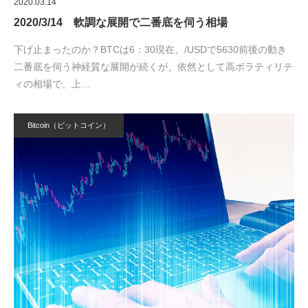
2020.03.14
2020/3/14 軟調な展開で二番底を伺う相場
下げ止まったのか？BTCは6：30現在、/USDで5630前後の動き
二番底を伺う神経質な展開が続くが、依然として高ボラティリテ
ィの相場で、上…
Bitcoin（ビットコイン）