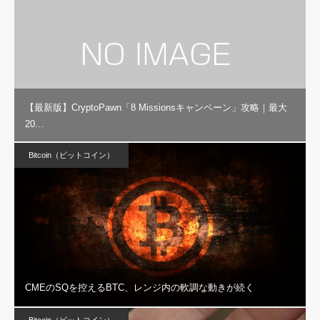
【最新版】CryptoPawn「8 Missionsキャンペーン」攻略｜最大
20…
Bitcoin（ビットコイン）
CMEのSQを控えるBTC、レンジ内の軟調な動きが続く