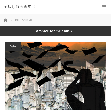
全戻し協会総本部
Home
Blog Archives
Archive for the ‘ hibiki ’
Bybit