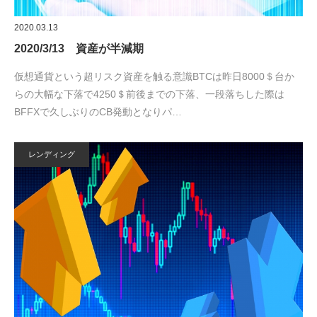
2020.03.13
2020/3/13 資産が半減期
仮想通貨という超リスク資産を触る意識BTCは昨日8000＄台か
らの大幅な下落で4250＄前後までの下落、一段落ちした際は
BFFXで久しぶりのCB発動となりパ…
レンディング