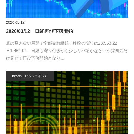
2020.03.12
2020/03/12 日経再び下落開始
底の見えない展開で全部売れ継続！昨晩のダウは23,553.22
▼1,464.94 日経も寄り付きから少しリバるかなという雰囲気だ
け見せて再び下落開始となり…
Bitcoin（ビットコイン）