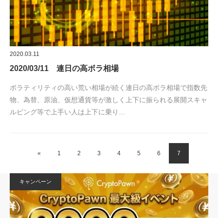
2020.03.11
2020/03/11 連日の高ボラ相場
ボラティリティの高い荒い相場が続く連日の高ボラ相場で指数先
物、為替、原油、仮想通貨等が激しく上下に振られる展開スキャ
ルピング等で上手い人は上下に乗り…
«
1
2
3
4
5
6
7
キャンペーン