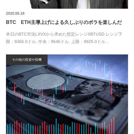
2020.06.18
BTC ETH主導上げによる久しぶりのボラを楽しんだ
本日のBTC市況LXVXから求めた想定レンジXBTUSD レンジ下
限：9366.0ドル, 中央：9646ドル, 上限：9925.0ドル…
その他の投資や投機