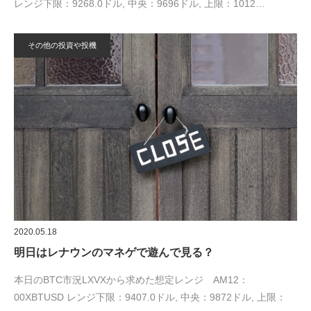
レンジ下限：9268.0ドル, 中央：9696ドル, 上限：1012…
その他の投資や投機
2020.05.18
明日はレナウンのマネゲで遊んで見る？
本日のBTC市況LXVXから求めた想定レンジ AM12：
00XBTUSD レンジ下限：9407.0ドル, 中央：9872ドル, 上限：