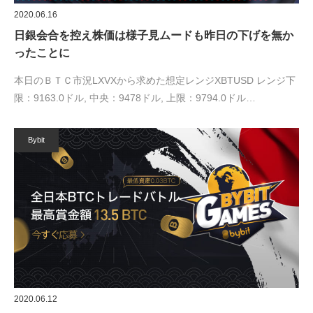
2020.06.16
日銀会合を控え株価は様子見ムードも昨日の下げを無か
ったことに
本日のＢＴＣ市況LXVXから求めた想定レンジXBTUSD レンジ下
限：9163.0ドル, 中央：9478ドル, 上限：9794.0ドル…
Bybit
2020.06.12