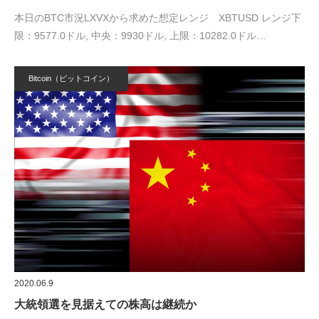
本日のBTC市況LXVXから求めた想定レンジ XBTUSD レンジ下
限：9577.0ドル, 中央：9930ドル, 上限：10282.0ドル…
Bitcoin（ビットコイン）
2020.06.9
大統領選を見据えての株高は継続か