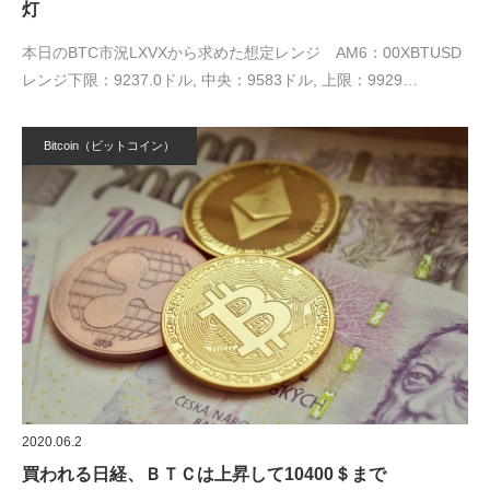
灯
本日のBTC市況LXVXから求めた想定レンジ AM6：00XBTUSD
レンジ下限：9237.0ドル, 中央：9583ドル, 上限：9929…
Bitcoin（ビットコイン）
2020.06.2
買われる日経、ＢＴＣは上昇して10400＄まで