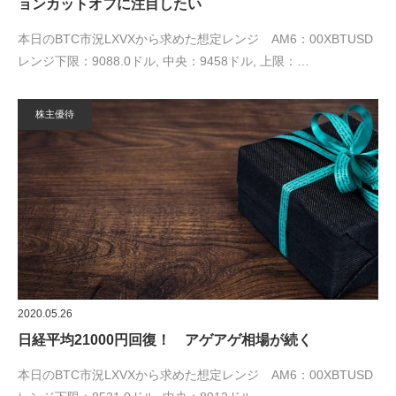
ョンカットオフに注目したい
本日のBTC市況LXVXから求めた想定レンジ AM6：00XBTUSD
レンジ下限：9088.0ドル, 中央：9458ドル, 上限：…
株主優待
2020.05.26
日経平均21000円回復！ アゲアゲ相場が続く
本日のBTC市況LXVXから求めた想定レンジ AM6：00XBTUSD