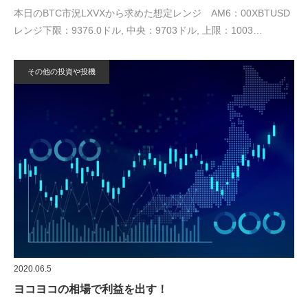
本日のBTC市況LXVXから求めた想定レンジ AM6：00XBTUSD
レンジ下限：9376.0ドル, 中央：9703ドル, 上限：1003…
その他の投資や投機
2020.06.5
ヨコヨコの相場で利益を出す！