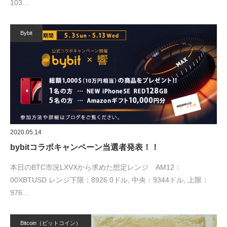
103…
Bybit
2020.05.14
bybitコラボキャンペーン当選者発表！！
本日のBTC市況LXVXから求めた想定レンジ AM12：
00XBTUSD レンジ下限：8926.0ドル, 中央：9344ドル, 上限：
976…
Bitcoin（ビットコイン）