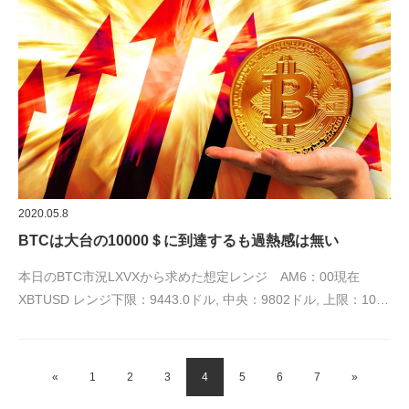
2020.05.8
BTCは大台の10000＄に到達するも過熱感は無い
本日のBTC市況LXVXから求めた想定レンジ AM6：00現在
XBTUSD レンジ下限：9443.0ドル, 中央：9802ドル, 上限：10…
«
1
2
3
4
5
6
7
»