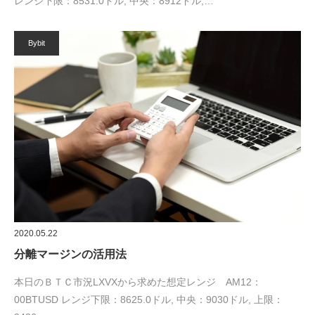
レンジ下限：8531.0ドル, 中央：8912ドル,…
Bybit
2020.05.22
分離マージンの活用法
本日のＢＴＣ市況LXVXから求めた想定レンジ AM12：
00BTUSD レンジ下限：8625.0ドル, 中央：9030ドル, 上限：