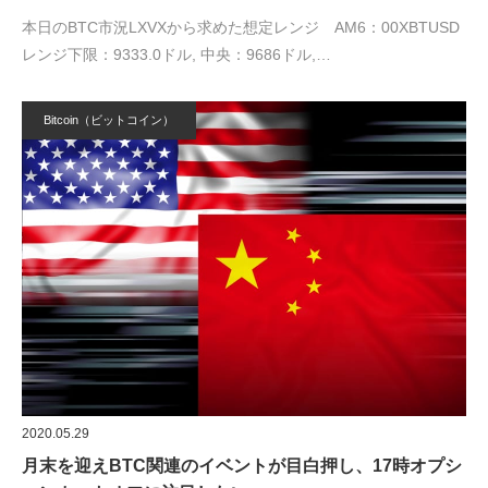
本日のBTC市況LXVXから求めた想定レンジ AM6：00XBTUSD
レンジ下限：9333.0ドル, 中央：9686ドル,…
Bitcoin（ビットコイン）
2020.05.29
月末を迎えBTC関連のイベントが目白押し、17時オプシ