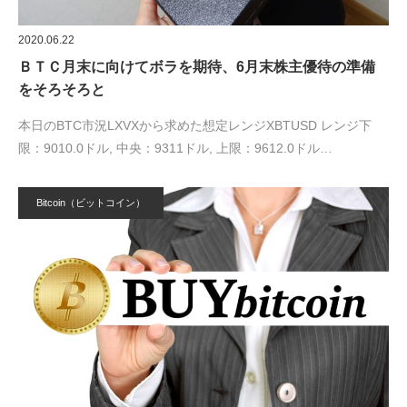
2020.06.22
ＢＴＣ月末に向けてボラを期待、6月末株主優待の準備
をそろそろと
本日のBTC市況LXVXから求めた想定レンジXBTUSD レンジ下
限：9010.0ドル, 中央：9311ドル, 上限：9612.0ドル…
Bitcoin（ビットコイン）