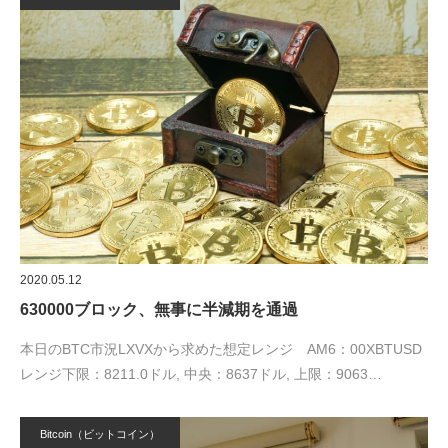
2020.05.12
630000ブロック、無事に半減期を通過
本日のBTC市況LXVXから求めた想定レンジ AM6：00XBTUSD
レンジ下限：8211.0ドル, 中央：8637ドル, 上限：9063…
Bitcoin（ビットコイン）