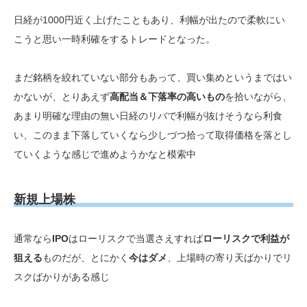
日経が1000円近く上げたこともあり、利幅が出たので柔軟にい
こうと思い一時利確をするトレードとなった。
まだ銘柄を絞れていない部分もあって、買い集めというまではい
かないが、とりあえず
高配当＆下落率の高いもの
を拾いながら、
あまり明確な理由の無い日経のリバで利幅が抜けそうなら利食
い、このまま下落していくなら少しづつ拾って取得価格を落とし
ていくような感じで進めようかなと模索中
新規上場株
通常なら
IPO
はローリスクで当選さえすれば
ローリスクで利益が
狙える
ものだが、とにかく
今はダメ
、上場時の寄り天ばかりでリ
スクばかりがある感じ