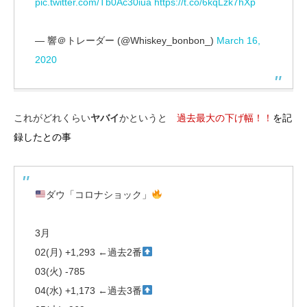
pic.twitter.com/Tb0Ac30iua
https://t.co/6kqLzk7hXp
— 響＠トレーダー (@Whiskey_bonbon_)
March 16,
2020
これがどれくらい
ヤバイ
かというと
過去最大の下げ幅！！
を記
録したとの事
ダウ「コロナショック」
3月
02(月) +1,293 ←過去2番
03(火) -785
04(水) +1,173 ←過去3番