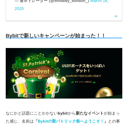
— 響＠トレーダー (@Whiskey_bonbon_)
March 16,
2020
Bybitで新しいキャンペーンが始まった！！
なにかと話題にことかかない
bybit
から
新たなイベント
が始まっ
た感じ、名前は
「
Bybitの聖パトリック祭へようこそ！
」
との事