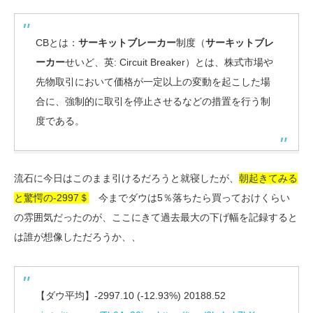
CBとは：
サーキットブレーカー
制度（
サーキットブレ
ーカー
せいど、英: Circuit Breaker）とは、株式市場や
先物取引において価格が一定以上の変動を起こした場
合に、強制的に取引を停止させるなどの措置を行う制
度である。
流石に今日はこのまま引けるだろうと就寝したが、
朝起きてみる
と驚愕の-2997＄
今までダウは5％落ちたら買っておけくらい
の雰囲気だったのが、ここにきて過去最大の下げ幅を記録すると
は誰が想像しただろうか、、
【ダウ平均】-2997.10 (-12.93%) 20188.52