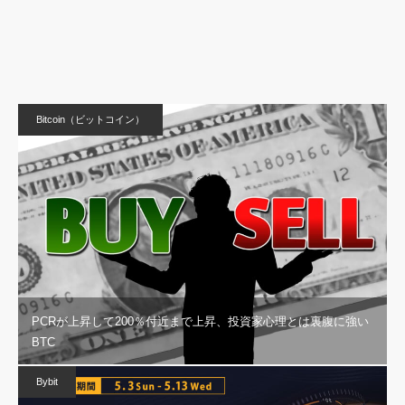
Bitcoin（ビットコイン）
PCRが上昇して200％付近まで上昇、投資家心理とは裏腹に強い
BTC
Bybit