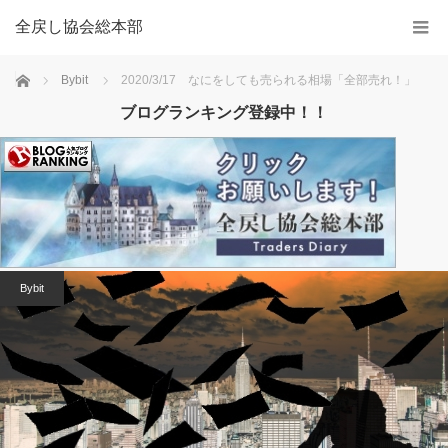
全戻し協会総本部
Home
Bybit
2020/3/17 なにをしても売られる相場「全部売れ！」
ブログランキング登録中！！
Bybit