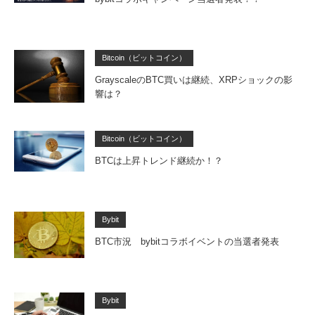
Bitcoin（ビットコイン）
GrayscaleのBTC買いは継続、XRPショックの影
響は？
Bitcoin（ビットコイン）
BTCは上昇トレンド継続か！？
Bybit
BTC市況 bybitコラボイベントの当選者発表
Bybit