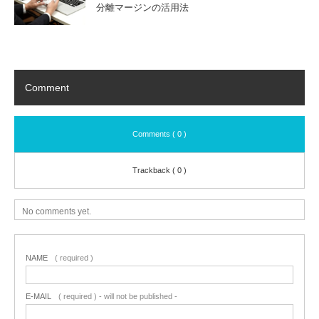
分離マージンの活用法
Comment
Comments ( 0 )
Trackback ( 0 )
No comments yet.
NAME
( required )
E-MAIL
( required ) - will not be published -