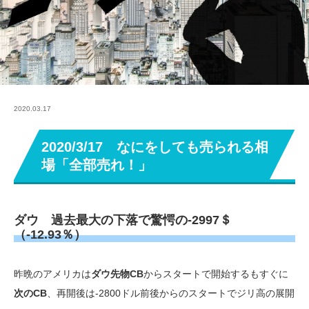
2020.03.17
2020/3/17 なにをしても売られる相
場「全部売れ！」
ダウ 過去最大の下落で驚愕の-2997＄
（-12.93％）
昨晩のアメリカは
ダウ先物CB
からスタートで開始するもすぐに
次のCB
、再開後は-2800ドル前後からのスタートでジリ高の展開