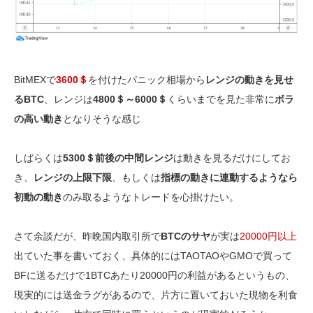
BitMEXで
3600＄
を付けたパニック相場から
レンジの動きを見せ
るBTC
、レンジは
4800＄～6000＄
くらいまでを見た非常に
ボラ
の高い動き
となりそうな感じ
しばらくは
5300＄前後の中間レンジ
は動きを見るだけにしてお
き、
レンジの上限下限
、もしくは
指標の動きに連動するようなら
初動の動き
のみ取るようなトレードを心掛けたい。
さて余談だが、昨晩国内取引所で
BTCのサヤ
が実は
20000円以上
出ていた事を書いておく、具体的にはTAOTAOやGMOで買って
BFに送るだけで1BTCあたり20000円の利益があるというもの、
現実的には送金ラグがあるので、片方に置いておいた現物を利食