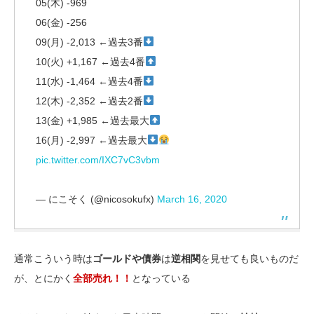
05(木) -969
06(金) -256
09(月) -2,013 ←過去3番
10(火) +1,167 ←過去4番
11(水) -1,464 ←過去4番
12(木) -2,352 ←過去2番
13(金) +1,985 ←過去最大
16(月) -2,997 ←過去最大
pic.twitter.com/IXC7vC3vbm
— にこそく (@nicosokufx)
March 16, 2020
通常こういう時は
ゴールドや債券
は
逆相関
を見せても良いものだ
が、とにかく
全部売れ！！
となっている