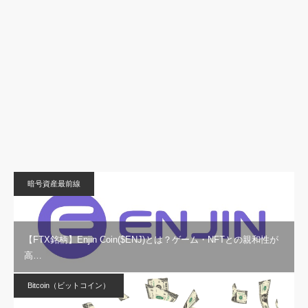
暗号資産最前線
【FTX銘柄】Enjin Coin($ENJ)とは？ゲーム・NFTとの親和性が
高…
Bitcoin（ビットコイン）