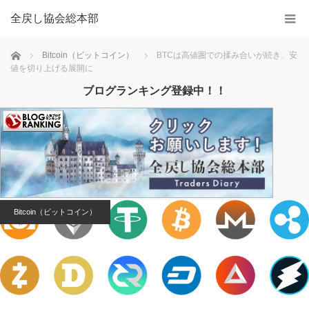
全戻し協会総本部
Home
Bitcoin（ビットコイン）
BTCは高値圏での揉み合いが続き、安
値を切り上げる展開に
ブログランキング登録中！！
Bitcoin（ビットコイン）