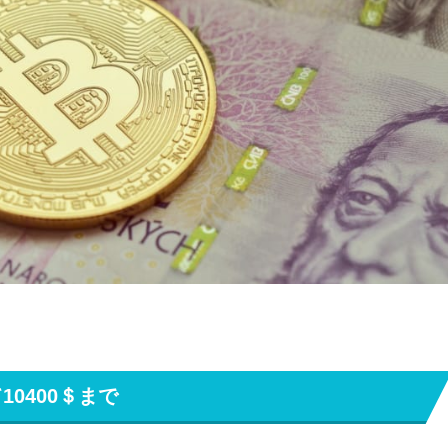
0400＄まで