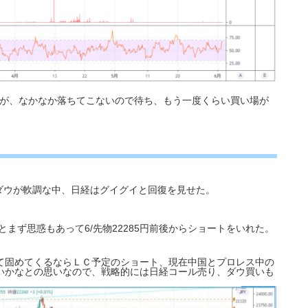
るが、なかなか落ちてこないので待ち、もう一度くらい買い場が
、ダウが軟調な中、日経はグイグイと回復を見せた。
とまず思惑もあって6/先物22285円前後からショートをいれた。
て固めてくるならＬＣ予定のショート、現在中国とプロレス中の
いかなとの思いなので、戦略的には日経コール売り、ダウ買いも