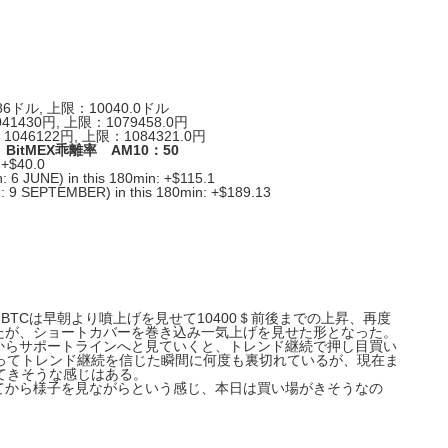
6ドル, 上限：10040.0ドル
41430円, 上限：1079458.0円
1046122円, 上限：1084321.0円
n USD BitMEX乖離率 AM10：50
 +$40.0
: 6 JUNE) in this 180min: +$115.1
h: 9 SEPTEMBER) in this 180min: +$189.13
き、BTCは早朝より噴上げを見せて10400＄前後までの上昇、再度
いたが、ショートカバーを巻き込み一気上げを見せた形となった。
スからサポートラインへと見ていくと、トレンド継続で押し目買い
きってトレンド継続を信じた瞬間に何度も裏切れているが、現在ま
てきそうな感じはある。
けてから様子を見ながらという感じ、本日は買い場がきそうなの