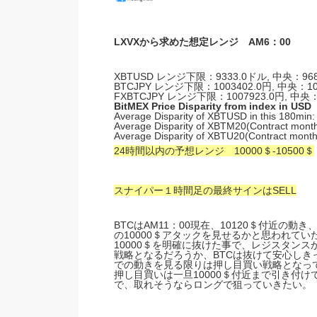
LXVXから求めた想定レンジ AM6：00
XBTUSD レンジ下限：9333.0ドル, 中央：968
BTCJPY レンジ下限：1003402.0円, 中央：10
FXBTCJPY レンジ下限：1007923.0円, 中央：
BitMEX Price Disparity from index i
Average Disparity of XBTUSD in this 180min:
Average Disparity of XBTM20(Contract month
Average Disparity of XBTU20(Contract mont
24時間以内の予想レンジ 10000＄-10500＄
スナイパー１時間足の最終サインはSELL
BTCはAM11：00現在、10120＄付近の動
の10000＄アタックを見せるかと思われて
10000＄を明確に抜けた事で、レジスタン
戦略となるだろうか、BTCは抜けて安心し
での動きを見る限りは押し目買い戦略となっ
押し目買いは一旦10000＄付近まで引き付
で、取れそうならロングで狙っていきたい。