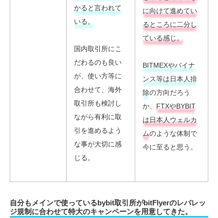
かると言われて
に向けて進めてい
いる。
るところに二分し
ている感じ。
国内取引所にこ
だわるのも良い
BITMEXやバイナ
が、使い方等に
ンス等は日本人排
合わせて、海外
除
の方向だろう
取引所も検討し
か、
FTXやBYBIT
ながら有利に取
は日本人ウェルカ
引を進めるよう
ム
のような体制で
な事が大切に感
今に至ると思う。
じる。
自分もメインで使っているbybit取引所がbitFlyerのレバレッ
ジ規制に合わせて特大のキャンペーンを用意してきた。