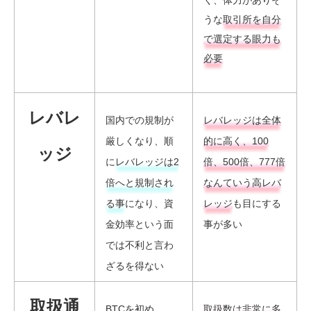
うな
取引所を自分
で選定する眼力も
必要
レバレ
国内での規制が
レバレッジは全体
厳しくなり、順
的に高く、100
ッジ
に
レバレッジは2
倍、500倍、777倍
倍へと規制され
なんていう高レバ
る事
になり、資
レッジ
も目にする
金効率という面
事が多い
では不利と言わ
ざるを得ない
取扱通
BTCを初め、
取扱数は非常に多