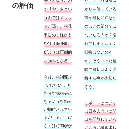
基本となり、わ
り、国内取引所ば
の評価
かりやすさとい
かりを使っている
う面ではメリッ
方が最初に戸惑う
トが高く、税務
のはこの部分では
申告の手軽さも
ないだろうか？慣
やはり海外取引
れてしまえば全く
所よりは圧倒的
抵抗はないのだ
な強みとなる。
が、そういった意
味で最初はよく理
今後、税制面が
解する事が大切だ
見直されて、申
ろう。
告分離課税等に
なるような部分
サポートについて
が期待されてい
は日本人向けに間
るが、まだしば
口を開放している
らくは時間がか
ところと締め出し