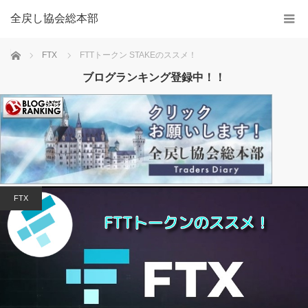
全戻し協会総本部
Home
FTX
FTTトークン STAKEのススメ！
ブログランキング登録中！！
FTX