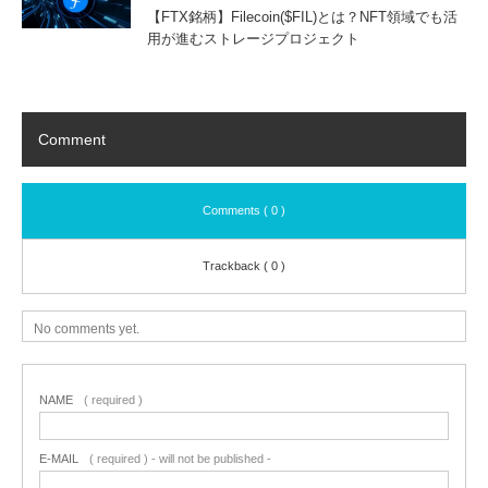
【FTX銘柄】Filecoin($FIL)とは？NFT領域でも活
用が進むストレージプロジェクト
Comment
Comments ( 0 )
Trackback ( 0 )
No comments yet.
NAME
( required )
E-MAIL
( required ) - will not be published -