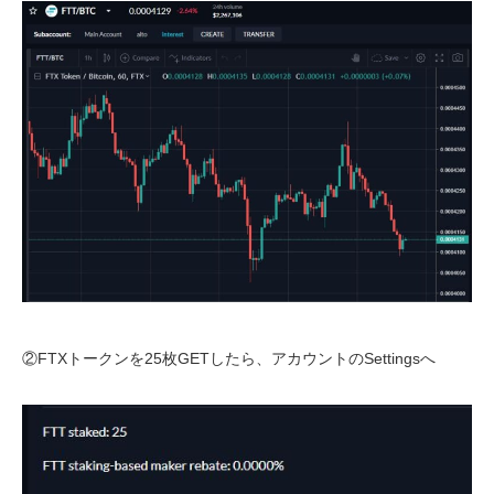
②FTXトークンを25枚GETしたら、アカウントのSettingsへ