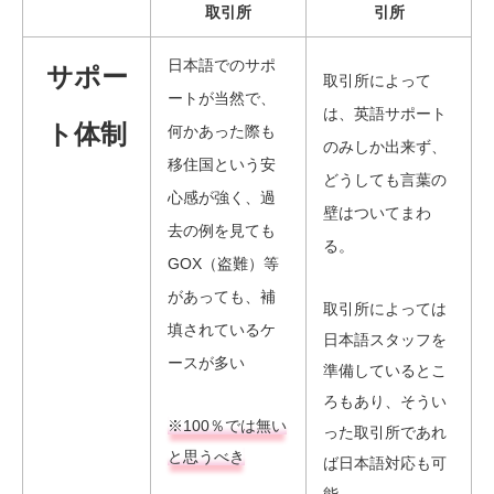
取引所
引所
日本語でのサポ
サポー
取引所によって
ートが当然で、
は、英語サポート
ト体制
何かあった際も
のみしか出来ず、
移住国という安
どうしても言葉の
心感が強く、過
壁はついてまわ
去の例を見ても
る。
GOX（盗難）等
があっても、補
取引所によっては
填されているケ
日本語スタッフを
ースが多い
準備しているとこ
ろもあり、そうい
※100％では無い
った取引所であれ
と思うべき
ば日本語対応も可
能