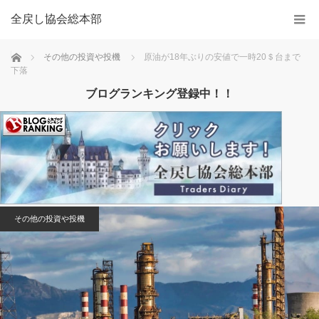
全戻し協会総本部
Home
その他の投資や投機
原油が18年ぶりの安値で一時20＄台まで
下落
ブログランキング登録中！！
その他の投資や投機