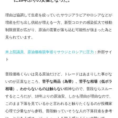
に18年ぶりの安値となった。
理由は協調して生産を絞っていたサウジアラビアやロシアなどが
増産を打ち出し供給が増える一方、新型コロナの感染拡大で移動
制限措置が広がり、原油の需要が落ち込む可能性が強まった為と
見られています。
米上院議員、原油価格競争巡りサウジとロシアに圧力
：外部サイ
ト
普段価格くらいは見る原油だけど、トレードはあまりした事がな
いのが正直なところ、
苦手な商品（為替）、苦手な相場（低ボラ
相場）、わからないものは触らない
精神なので、普段ならスルー
するところだが、18年ぶりの原油安、しかも理由が理由なので、
このまま下落を見ているかと言われると触りたくなるのが投機家
心理で少量ながら参戦、普段触っていそうな人の下落目途を参考