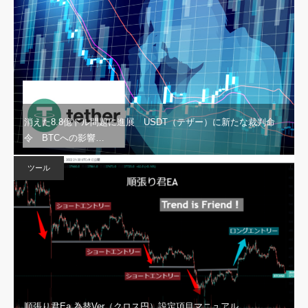
消えた8.8億ドル問題に進展 USDT（テザー）に新たな裁判命
令 BTCへの影響…
ツール
順張り君Ea 為替Ver（クロス円）設定項目マニュアル