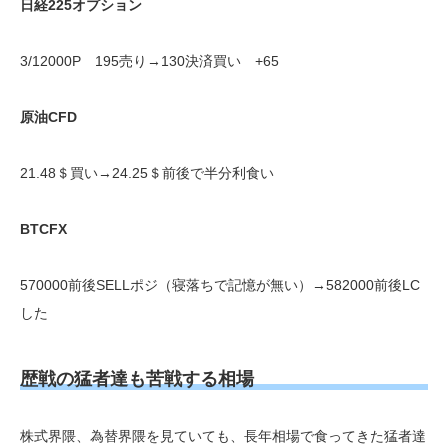
日経225オプション
3/12000P 195売り→130決済買い +65
原油CFD
21.48＄買い→24.25＄前後で半分利食い
BTCFX
570000前後SELLポジ（寝落ちで記憶が無い）→582000前後LC
した
歴戦の猛者達も苦戦する相場
株式界隈、為替界隈を見ていても、長年相場で食ってきた猛者達