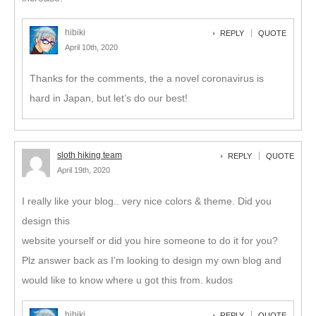
hibiki
REPLY
QUOTE
April 10th, 2020
Thanks for the comments, the a novel coronavirus is
hard in Japan, but let’s do our best!
sloth hiking team
REPLY
QUOTE
April 19th, 2020
I really like your blog.. very nice colors & theme. Did you
design this
website yourself or did you hire someone to do it for you?
Plz answer back as I’m looking to design my own blog and
would like to know where u got this from. kudos
hibiki
REPLY
QUOTE