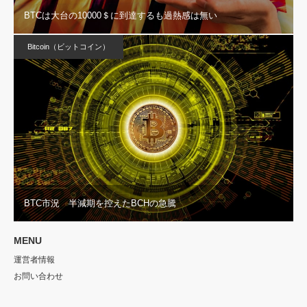
BTCは大台の10000＄に到達するも過熱感は無い
Bitcoin（ビットコイン）
BTC市況 半減期を控えたBCHの急騰
MENU
運営者情報
お問い合わせ