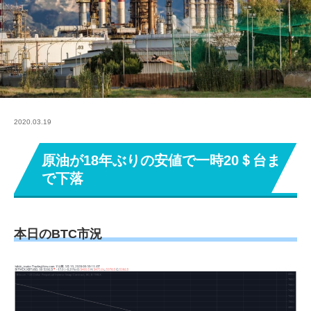
2020.03.19
原油が18年ぶりの安値で一時20＄台ま
で下落
本日のBTC市況