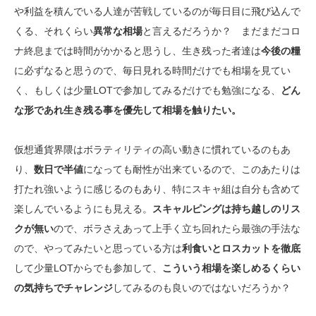
や利益を積んでいる人達が苦戦しているのが毎日目に飛び込んで
くる、それくらい
異常な相場
と言えるだろうか？ まだまだコロ
ナ終息までは時間がかかると思うし、生き残った者達は
今後の糧
に必ずなると思うので、毎日見れる時間だけでも相場を見てい
く、もしくは少量LOTで参加してみるだけでも勉強になる、
どん
な形であれ生き残る事を優先して相場を触りたい。
仮想通貨界隈はボラティリティの高い動きに慣れているのもあ
り、
数日で半値
になっても耐性が出来ているので、このあたりは
打たれ強いように感じるのもあり、特にスキャ組は自分も含めて
楽しんでいるようにも見える。
スキャルピングは持ち越しのリス
クが無い
ので、ボラさえあって上手く立ち回れたら最強の手法な
ので、やってみたいと思っている方は
利食いとロスカットを徹底
して少量LOTからでも参加して、
こういう相場を楽しめるくらい
の気持ちでチャレンジ
してみるのも良いのではないだろうか？