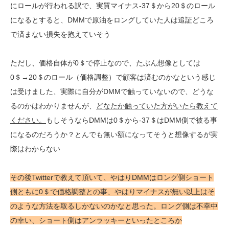
にロールが行われる訳で、実質マイナス-37＄から20＄のロール
になるとすると、DMMで原油をロングしていた人は追証どころ
で済まない損失を抱えていそう
ただし、価格自体が0＄で停止なので、たぶん想像としては
0＄→20＄のロール（価格調整）で顧客は済むのかなという感じ
は受けました、実際に自分がDMMで触っていないので、どうな
るのかはわかりませんが、
どなたか触っていた方がいたら教えて
ください。
もしそうならDMMは0＄から-37＄はDMM側で被る事
になるのだろうか？とんでも無い額になってそうと想像するが実
際はわからない
その後Twitterで教えて頂いて、やはりDMMはロング側ショート
側ともに0＄で価格調整との事、やはりマイナスが無い以上はそ
のような方法を取るしかないのかなと思った。ロング側は不幸中
の幸い、ショート側はアンラッキーといったところか