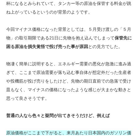
杯になるとみられていて、タンカー等の原油を保管する料金が跳
ね上がっているというのが背景のようです。
今回マイナス価格になった背景としては、５月受け渡しの「５月
物」の取引期限である21日に先物を抱え込んでしまって
保管先に
困る原油を損失覚悟で投げ売った事が原因
との見方でした。
物凄く簡単に説明すると、エネルギー需要の悪化が急激に進み過
ぎて、ここまで原油需要が落ち込む事自体が想定外だった生産者
や投機筋が投げ売りをしたけど、先物の期日直前での急落で受け
皿もなく、マイナスの価格になったような感じが大まかな動きと
思って良さそうです。
普通の人なら色々と疑問が出てきそうだけど、例えば
原油価格がここまで下がると、来月あたり日本国内のガソリン価