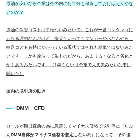
原油が安いなら企業は今の内に何年分も保管しておけばえんやな
いのか？
原油の保管コストは半端ないみたいで、これが一番コンタンゴに
もなる理由なんだけど、保管といってもタンカーやらなんやら、
輸送コストも特にかかっている現状ではそれも簡単ではないみた
いです。しかも原油って生ものだから、あまり古くなると劣化と
かもあるみたいです。（1年くらいは余裕で大丈夫みたいな事は
聞いた）
国内の取引所の動き
DMM CFD
ロールが期日直前の為に急落してマイナス価格で取引停止（たぶ
ん
DMM自体がマイナス価格を想定しない
為）になって、その後