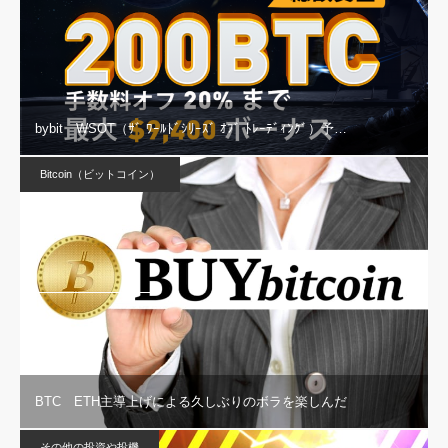
bybit WSOT（ｻﾞ ﾜｰﾙﾄﾞｼﾘｰｽﾞ ｵﾌﾞ ﾄﾚｰﾃﾞｨﾝｸﾞ）予…
Bitcoin（ビットコイン）
BTC ETH主導上げによる久しぶりのボラを楽しんだ
その他の投資や投機