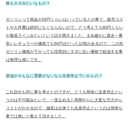
格もタダみたいなもの？
ガソリンって税金が58円くらいはいっているとの事で、販売コス
トや人件費は絶対になくならないので、どう考えても80円くらい
が最低ラインみたいという話を聞きました、まあ確かに過去一番
安いレギュラーの価格でも80円台だった記憶があるので、この先
ガソリン価格が下がっても現実的にタダに近い価格で給油する事
は無理な感じです。
原油がそんなに需要がないなら生産停止でいかんの？
これ自分も同じ事を考えたのですが、どうも簡単に生産停止とい
うのは不可能みたいで、一度止めると再開やらに大変な労力やら
コストがかかるので、減産は出来ても生産停止というのは簡単な
事では無いと教えて頂きました。