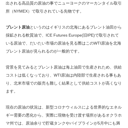
出される高品質の原油の事でニューヨークのマーカンタイル取引
所（NYMEX）で取引されている先物です。
ブレント原油
というのはイギリスの北海にあるブレント油田から
採鉱される軟質油で、ICE Futures Europe(旧IPE)で取引されて
いる原油で、だいたい市場の原油を見る際はこのWTI原油を北海
ブレント原油が見られるのが一般的です。
背景を見てみるとブレント原油は海上油田で生産されため、供給
コストは低くなっており、WTI原油は内陸部で生産される事もあ
り、北米市場での販売も難しく結果として供給コストが高くなり
ます。
現在の原油の状況は、新型コロナウィルスによる世界的なエネル
ギー需要の悪化から、実際に現物を受け渡す場所があるオクラホ
マ州では、原油余りで貯蔵タンクやパイプラインが5月中にも満